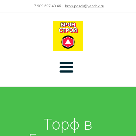
+7 909 697 40 46 |
bron-pesok@yandex.ru
Главная
Цены
Торф в
Услуги
Доставка:
Асфальт