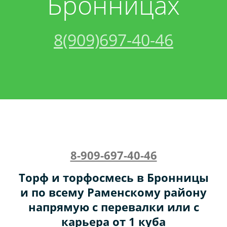
Бронницах
Акции
Песок
Спецтехника:
8(909)697-40-46
Контакты
Щебень
Трактор
Вакансии
Грунт
Кран
Керамзит
Бой
8-909-697-40-46
Торф
Торф и торфосмесь в Бронницы
и по всему Раменскому району
Бетон
напрямую с перевалки или с
карьера от 1 куба
Чернозем