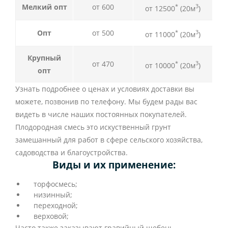
Мелкий опт
от 600
*
3
от 12500
(20м
)
Опт
от 500
*
3
от 11000
(20м
)
Крупный
от 470
*
3
от 10000
(20м
)
опт
Узнать подробнее о ценах и условиях доставки вы
можете, позвонив по телефону. Мы будем рады вас
видеть в числе наших постоянных покупателей.
Плодородная смесь это искуственный грунт
замешанный для работ в сфере сельского хозяйства,
садоводства и благоустройства.
Виды и их применение:
торфосмесь;
низинный;
переходной;
верховой;
Часто также заказывают гравийный щебень,