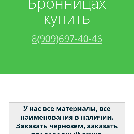
Бронницах
купить
Акции
Песок
Спецтехника:
Контакты
Щебень
Трактор
8(909)697-40-46
Вакансии
Грунт
Кран
Керамзит
Бой
Торф
У нас все материалы, все
Бетон
наименования в наличии.
Заказать чернозем, заказать
Чернозем