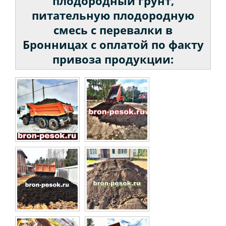
плодородный грунт,
питательную плодородную
Асфальтовая крошка
смесь с перевалки в
Бронницах с оплатой по факту
привоза продукции: