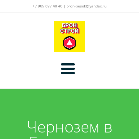
+7 909 697 40 46 |
bron-pesok@yandex.ru
Главная
Цены
Чернозем в
Услуги
Доставка:
Асфальт