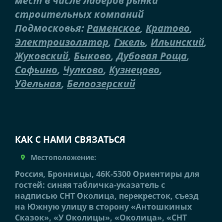
мест в числе лидеров рынка
строительных компаний
Подмосковья:
Раменское
,
Кратово
,
Электроизолятор
,
Гжель
,
Ильинский
,
Жуковский
,
Быково
,
Дубовая Роща
,
Софьино
,
Чулково
,
Кузнецово
,
Удельная
,
Белоозерский
КАК С НАМИ СВЯЗАТЬСЯ
Местоположение:
Россия, Бронницы, 46К-5300 Ориентиры для
гостей: синяя табличка-указатель с
надписью СНТ Околица, перекресток, съезд
на Южную улицу в сторону «Антошкиных
Сказок», «У Околицы», «Околица», «СНТ