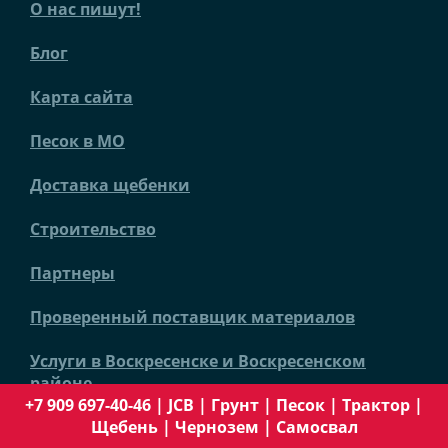
О нас пишут!
Блог
Карта сайта
Песок в МО
Доставка щебенки
Строительство
Партнеры
Проверенный поставщик материалов
Услуги в Воскресенске и Воскресенском
районе
+7 909 697-40-46
|
JCB
|
Грунт
|
Песок
|
Трактор
|
Щебень
|
Чернозем
|
Самосвал
Уборка территорий от снега