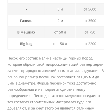
-
5 м
от 5600
Газель
2 м
от 3500
В мешках
от 50 л
от 750
Big bag
от 150 л
от 2200
Песок, его состав: мелкие частицы горных пород,
которые обрели свой микроскопический размер зерен
за счет природных явлений, вымывания, выдувания. В
основном размер песчинок составляет от 0,05 мм до
5мм в диаметре. Форма песчинок тоже достаточно
разнообразная и не подается однозначному
определению. Песок достаточно медленно оседает в
тех составах строительных материалах куда его
добавляют, и за счет этого он является отличным