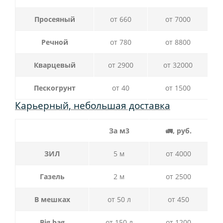
Просеяный
от 660
от 7000
Речной
от 780
от 8800
Кварцевый
от 2900
от 32000
Пескогрунт
от 40
от 1500
Карьерный, небольшая доставка
За м3
🚛, руб.
ЗИЛ
5 м
от 4000
Газель
2 м
от 2500
В мешках
от 50 л
от 450
Big bag
от 150 л
от 1200