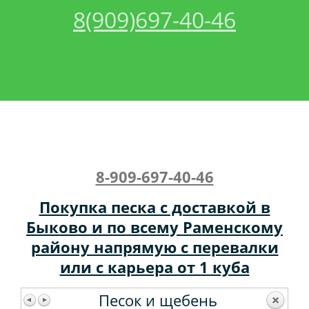
8(909)697-40-46
Акции
Песок
Спецтехника:
Контакты
Щебень
Трактор
Вакансии
Грунт
Кран
Керамзит
8-909-697-40-46
Бой
Покупка песка с доставкой в
Быково и по всему Раменскому
Торф
району напрямую с перевалки
Бетон
или с карьера от 1 куба
Песок и щебень
Чернозем