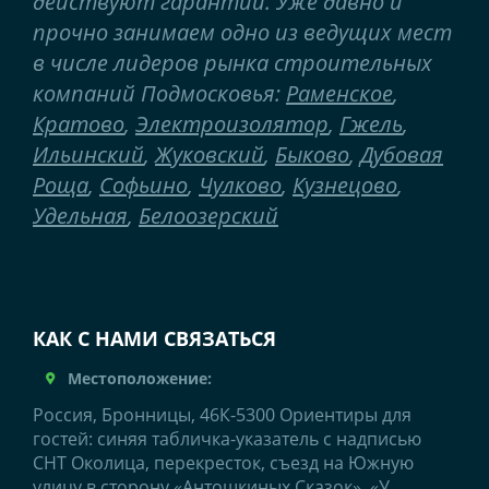
действуют гарантии. Уже давно и
прочно занимаем одно из ведущих мест
в числе лидеров рынка строительных
компаний Подмосковья:
Раменское
,
Кратово
,
Электроизолятор
,
Гжель
,
Ильинский
,
Жуковский
,
Быково
,
Дубовая
Роща
,
Софьино
,
Чулково
,
Кузнецово
,
Удельная
,
Белоозерский
КАК С НАМИ СВЯЗАТЬСЯ
Местоположение:
Россия, Бронницы, 46К-5300 Ориентиры для
гостей: синяя табличка-указатель с надписью
СНТ Околица, перекресток, съезд на Южную
улицу в сторону «Антошкиных Сказок», «У