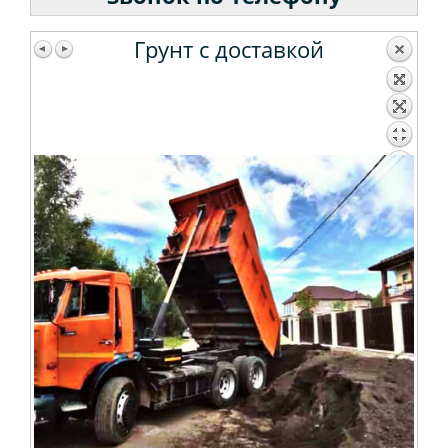
Асфальтовая крошка
Грунт с доставкой