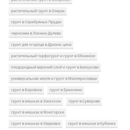
растительный грунт в Озерах
грунт в Серебряных Прудах
чернозем в Ликино-Дулево
грунт для огорода в Дрезне, цена
растительный торфогрунт и грунт в Обнинске
плодородный верхний слой и грунт в Белоусово
универсальная земля и грунт в Малоярославце
грунт в Боровске
грунт в Ермолино
грунт в мешках в Заокском
грунт в Суворове
грунт в мешках в Ясногорске
грунт в мешках в Уваровке
грунт в мешках в Кубинке