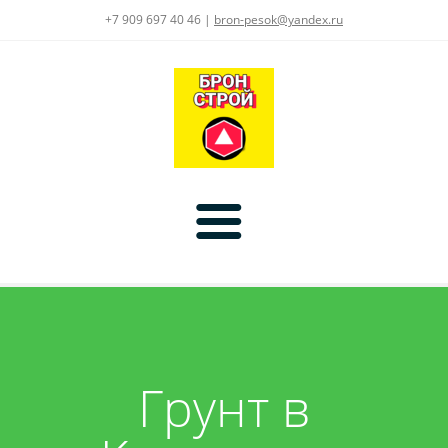
+7 909 697 40 46 |
bron-pesok@yandex.ru
Главная
Цены
Грунт в
Услуги
Доставка:
Асфальт