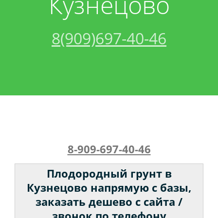
Кузнецово
Акции
Песок
Спецтехника:
8(909)697-40-46
Контакты
Щебень
Трактор
Вакансии
Грунт
Кран
Керамзит
Бой
8-909-697-40-46
Торф
Плодородный грунт в
Бетон
Кузнецово напрямую с базы,
заказать дешево с сайта /
Чернозем
звонок по телефону