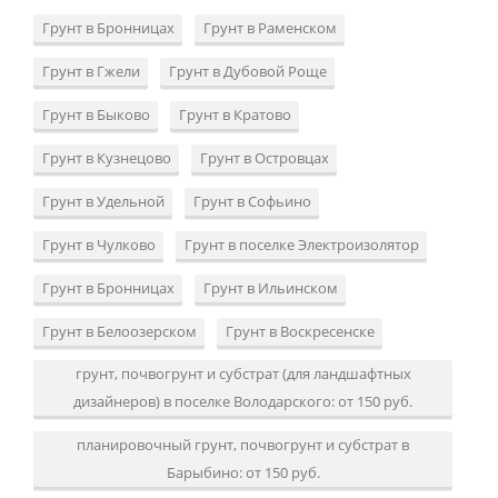
Грунт в Бронницах
Грунт в Раменском
Грунт в Гжели
Грунт в Дубовой Роще
Грунт в Быково
Грунт в Кратово
Грунт в Кузнецово
Грунт в Островцах
Грунт в Удельной
Грунт в Софьино
Грунт в Чулково
Грунт в поселке Электроизолятор
Грунт в Бронницах
Грунт в Ильинском
Грунт в Белоозерском
Грунт в Воскресенске
грунт, почвогрунт и субстрат (для ландшафтных
дизайнеров) в поселке Володарского: от 150 руб.
планировочный грунт, почвогрунт и субстрат в
Барыбино: от 150 руб.