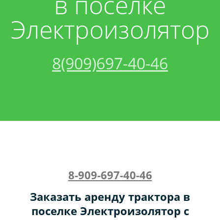
в поселке
Электроизолятор
Акции
Песок
Спецтехника:
Контакты
Щебень
Трактор
8(909)697-40-46
Вакансии
Грунт
Кран
Керамзит
Бой
Торф
8-909-697-40-46
Бетон
Заказать аренду трактора в
поселке Электроизолятор с
Чернозем