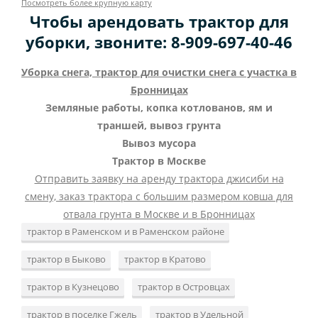
Посмотреть более крупную карту
Чтобы арендовать трактор для
уборки, звоните: 8-909-697-40-46
Уборка снега, трактор для очистки снега с участка в
Бронницах
Земляные работы, копка котлованов, ям и
траншей, вывоз грунта
Вывоз мусора
Трактор в Москве
Отправить заявку на аренду трактора джисиби на
смену, заказ трактора с большим размером ковша для
отвала грунта в Москве и в Бронницах
трактор в Раменском и в Раменском районе
трактор в Быково
трактор в Кратово
трактор в Кузнецово
трактор в Островцах
трактор в поселке Гжель
трактор в Удельной