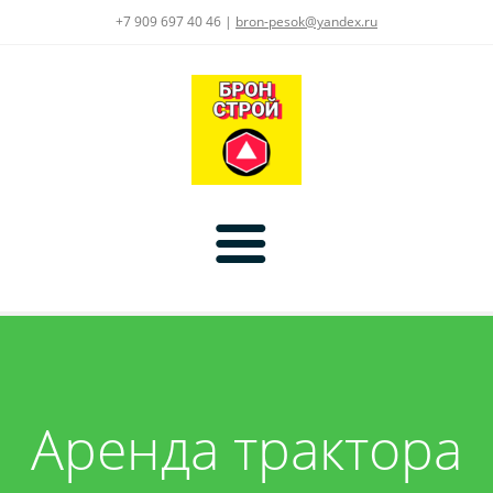
+7 909 697 40 46 |
bron-pesok@yandex.ru
Главная
Цены
Аренда трактора
Услуги
Доставка:
Асфальт